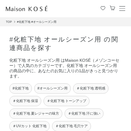
メ
ニ
TOP
#化粧下地
#オールシーズン用
ュ
ー
を
#化粧下地 オールシーズン用 の関
開
連商品を探す
閉
す
化粧下地 オールシーズン用 はMaison KOSÉ（メゾンコーセ
る
ー）で人気のカテゴリーです。化粧下地 オールシーズン用
の商品の中に、あなたのお気に入りの1品がきっと見つかり
ます。
#化粧下地
#オールシーズン用
＃化粧下地 透明感
＃化粧下地 保湿
＃化粧下地 トーンアップ
＃化粧下地 夏レジャーの味方
＃化粧下地 汗に強い
＃UVカット 化粧下地
＃化粧下地 毛穴ケア