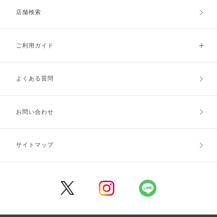
店舗検索
ご利用ガイド
よくある質問
ご利用ガイドトップ
ご注文方法
お支払方法
送料・配送
お問い合わせ
キャンセル・返品・交換
ポイント・クーポン
サイトマップ
定期お届け便
商品レビュー
会員登録