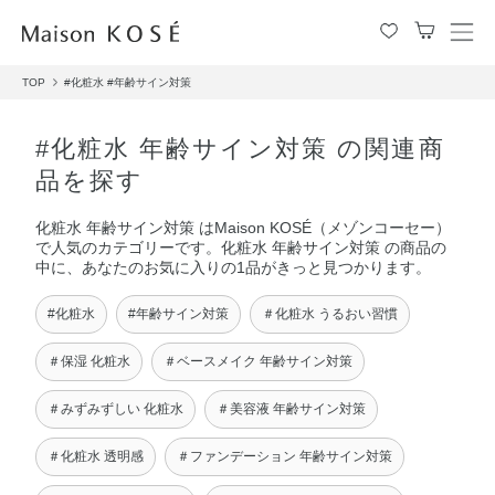
メ
ニ
TOP
#化粧水
#年齢サイン対策
ュ
ー
を
#化粧水 年齢サイン対策 の関連商
開
品を探す
閉
す
化粧水 年齢サイン対策 はMaison KOSÉ（メゾンコーセー）
る
で人気のカテゴリーです。化粧水 年齢サイン対策 の商品の
中に、あなたのお気に入りの1品がきっと見つかります。
#化粧水
#年齢サイン対策
＃化粧水 うるおい習慣
＃保湿 化粧水
＃ベースメイク 年齢サイン対策
＃みずみずしい 化粧水
＃美容液 年齢サイン対策
＃化粧水 透明感
＃ファンデーション 年齢サイン対策