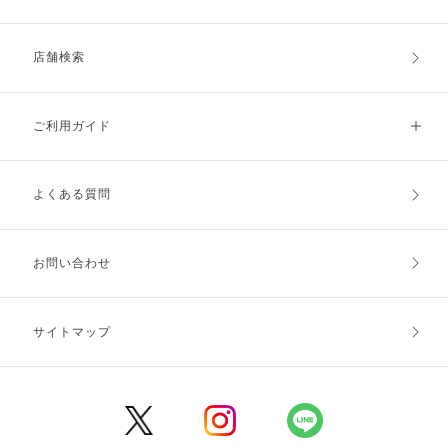
店舗検索
ご利用ガイド
よくある質問
ご利用ガイドトップ
ご注文方法
お支払方法
送料・配送
お問い合わせ
キャンセル・返品・交換
ポイント・クーポン
サイトマップ
定期お届け便
商品レビュー