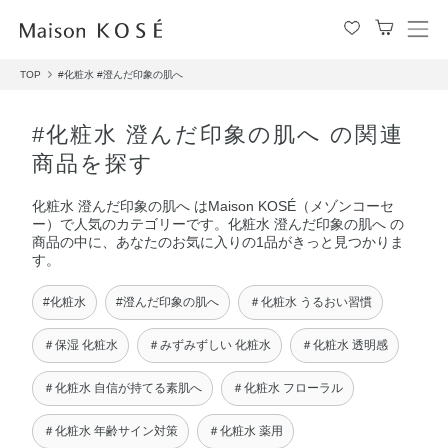
メ
ニ
TOP
#化粧水
#澄んだ印象の肌へ
ュ
ー
を
#化粧水 澄んだ印象の肌へ の関連
開
商品を探す
閉
す
化粧水 澄んだ印象の肌へ はMaison KOSÉ（メゾンコーセ
る
ー）で人気のカテゴリーです。化粧水 澄んだ印象の肌へ の
商品の中に、あなたのお気に入りの1品がきっと見つかりま
す。
#化粧水
#澄んだ印象の肌へ
＃化粧水 うるおい習慣
＃保湿 化粧水
＃みずみずしい 化粧水
＃化粧水 透明感
＃化粧水 自信が持てる素肌へ
＃化粧水 フローラル
＃化粧水 年齢サイン対策
＃化粧水 薬用