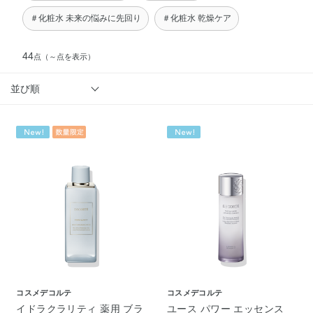
＃化粧水 未来の悩みに先回り
＃化粧水 乾燥ケア
44
点
（～点を表示）
並び順
コスメデコルテ
コスメデコルテ
イドラクラリティ 薬用 ブラ
ユース パワー エッセンス