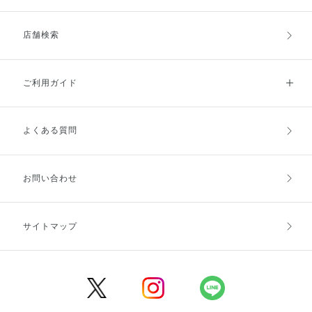
店舗検索
ご利用ガイド
よくある質問
ご利用ガイドトップ
ご注文方法
お支払方法
送料・配送
お問い合わせ
キャンセル・返品・交換
ポイント・クーポン
サイトマップ
定期お届け便
商品レビュー