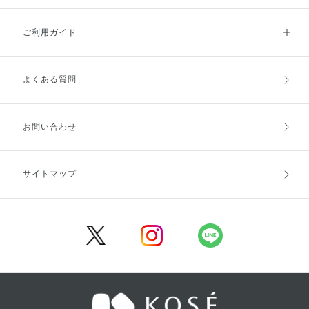
ご利用ガイド
よくある質問
ご利用ガイドトップ
ご注文方法
お支払方法
送料・配送
お問い合わせ
キャンセル・返品・交換
ポイント・クーポン
サイトマップ
定期お届け便
商品レビュー
会員登録