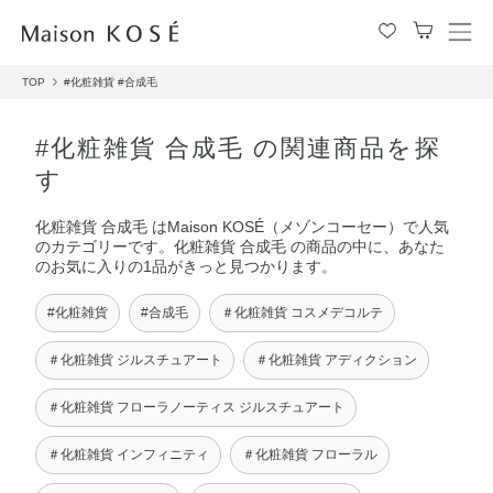
メ
ニ
TOP
#化粧雑貨
#合成毛
ュ
ー
を
#化粧雑貨 合成毛 の関連商品を探
開
す
閉
す
化粧雑貨 合成毛 はMaison KOSÉ（メゾンコーセー）で人気
る
のカテゴリーです。化粧雑貨 合成毛 の商品の中に、あなた
のお気に入りの1品がきっと見つかります。
#化粧雑貨
#合成毛
＃化粧雑貨 コスメデコルテ
＃化粧雑貨 ジルスチュアート
＃化粧雑貨 アディクション
＃化粧雑貨 フローラノーティス ジルスチュアート
＃化粧雑貨 インフィニティ
＃化粧雑貨 フローラル