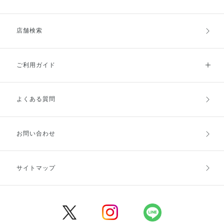
店舗検索
ご利用ガイド
よくある質問
ご利用ガイドトップ
ご注文方法
お支払方法
送料・配送
お問い合わせ
キャンセル・返品・交換
ポイント・クーポン
サイトマップ
定期お届け便
商品レビュー