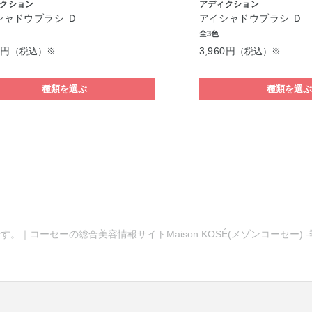
クション
アディクション
シャドウブラシ Ｄ
アイシャドウブラシ Ｄ
全3色
0円
3,960円
（税込）※
（税込）※
種類を選ぶ
種類を選
す。｜コーセーの総合美容情報サイトMaison KOSÉ(メゾンコーセー