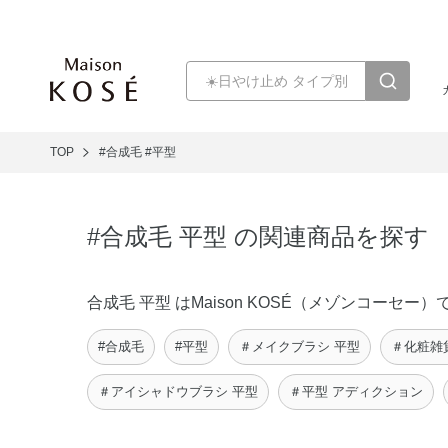
TOP
#合成毛
#平型
#合成毛 平型 の関連商品を探す
合成毛 平型 はMaison KOSÉ（メゾンコー
#合成毛
#平型
＃メイクブラシ 平型
＃化粧雑
＃アイシャドウブラシ 平型
＃平型 アディクション