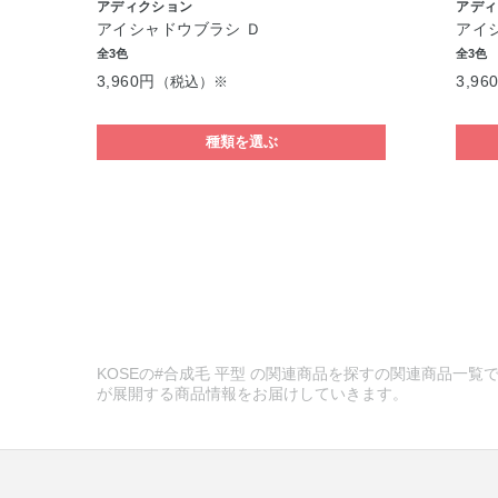
アディクション
アディ
アイシャドウブラシ Ｄ
アイ
全3色
全3色
3,960円
3,96
（税込）※
種類を選ぶ
KOSEの#合成毛 平型 の関連商品を探すの関連商品一覧で
が展開する商品情報をお届けしていきます。