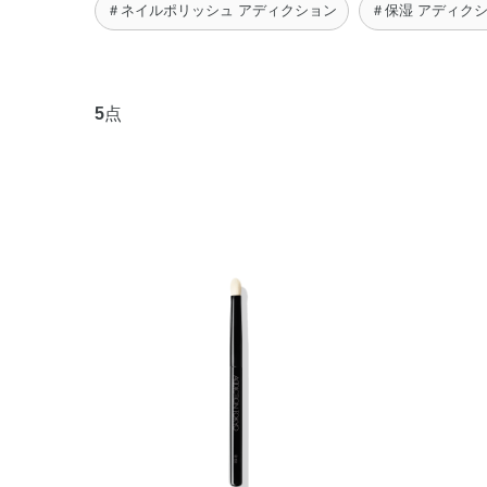
＃ネイルポリッシュ アディクション
＃保湿 アディク
5
点