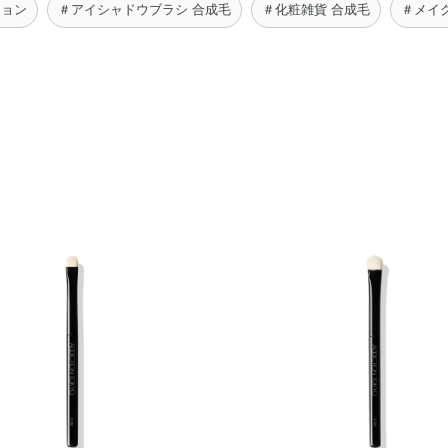
ション
＃アイシャドウブラシ 合成毛
＃化粧雑貨 合成毛
＃メイ