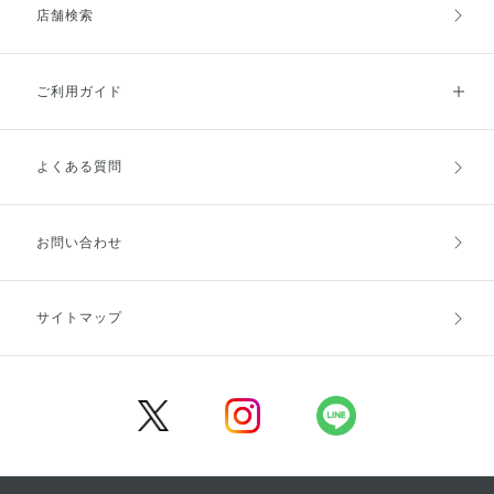
店舗検索
ご利用ガイド
よくある質問
ご利用ガイドトップ
ご注文方法
お支払方法
送料・配送
お問い合わせ
キャンセル・返品・交換
ポイント・クーポン
サイトマップ
定期お届け便
商品レビュー
会員登録