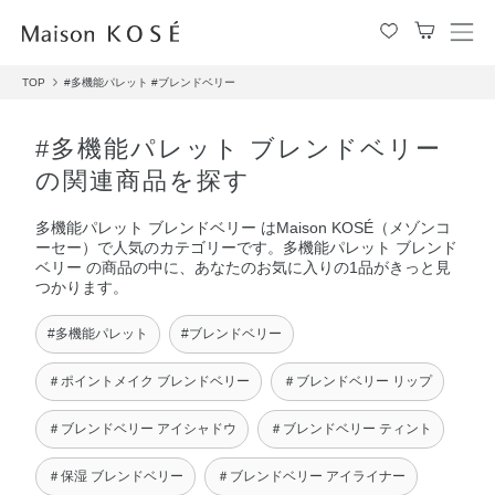
メ
ニ
TOP
#多機能パレット
#ブレンドベリー
ュ
ー
を
#多機能パレット ブレンドベリー
開
の関連商品を探す
閉
す
多機能パレット ブレンドベリー はMaison KOSÉ（メゾンコ
る
ーセー）で人気のカテゴリーです。多機能パレット ブレンド
ベリー の商品の中に、あなたのお気に入りの1品がきっと見
つかります。
#多機能パレット
#ブレンドベリー
＃ポイントメイク ブレンドベリー
＃ブレンドベリー リップ
＃ブレンドベリー アイシャドウ
＃ブレンドベリー ティント
＃保湿 ブレンドベリー
＃ブレンドベリー アイライナー