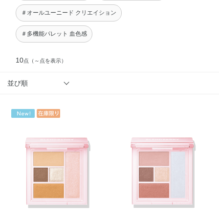
＃オールユーニード クリエイション
＃多機能パレット 血色感
10
点
（～点を表示）
並び順