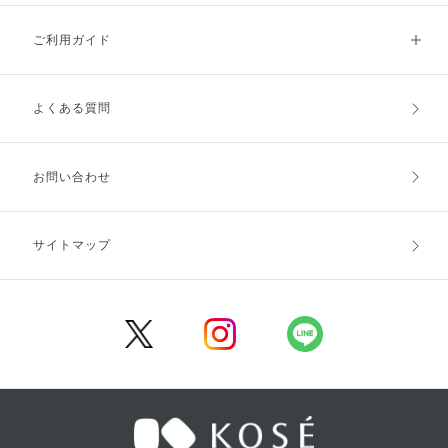
ご利用ガイド
よくある質問
ご利用ガイドトップ
ご注文方法
お支払方法
送料・配送
お問い合わせ
キャンセル・返品・交換
ポイント・クーポン
サイトマップ
定期お届け便
商品レビュー
会員登録