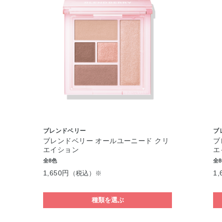
ブレンドベリー
ブ
ブレンドベリー オールユーニード クリ
ブ
エイション
エ
全8色
全
1,650円
1,
（税込）※
種類を選ぶ