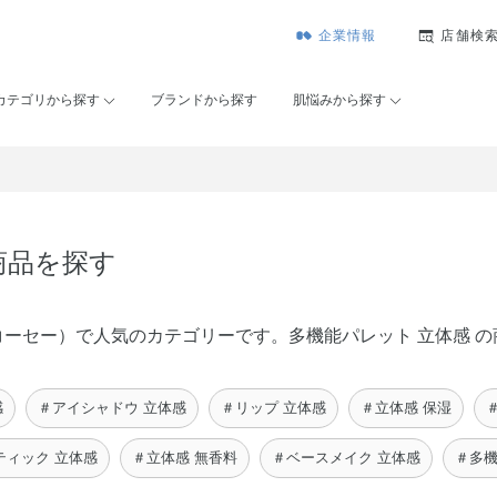
企業情報
店舗検
カテゴリから探す
ブランドから探す
肌悩みから探す
商品を探す
メゾンコーセー）で人気のカテゴリーです。多機能パレット 立体感
感
＃アイシャドウ 立体感
＃リップ 立体感
＃立体感 保湿
ティック 立体感
＃立体感 無香料
＃ベースメイク 立体感
＃多機