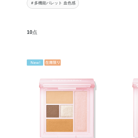
＃多機能パレット 血色感
10
点