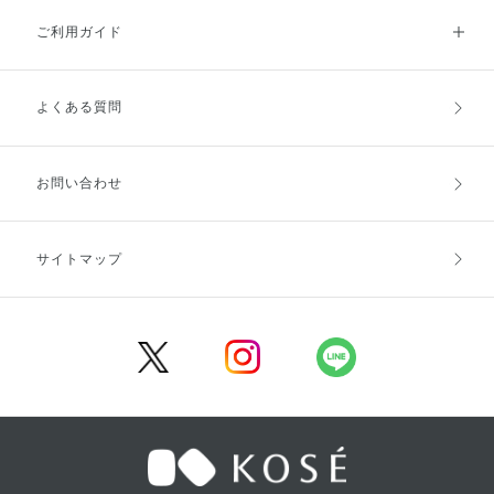
ご利用ガイド
よくある質問
ご利用ガイドトップ
ご注文方法
お支払方法
送料・配送
お問い合わせ
キャンセル・返品・交換
ポイント・クーポン
サイトマップ
定期お届け便
商品レビュー
会員登録