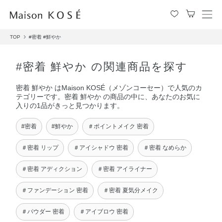
メ
ニ
TOP
#密着
#鮮やか
ュ
ー
を
#密着 鮮やか の関連商品を探す
開
閉
密着 鮮やか はMaison KOSÉ（メゾンコーセー）で人気のカ
す
テゴリーです。密着 鮮やか の商品の中に、あなたのお気に
る
入りの1品がきっと見つかります。
#密着
#鮮やか
＃ポイントメイク 密着
＃密着 リップ
＃アイシャドウ 密着
＃密着 なめらか
＃密着 アディクション
＃密着 アイライナー
＃ファンデーション 密着
＃密着 夏気分メイク
＃パウダー 密着
＃アイブロウ 密着