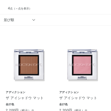
4
点
（～点を表示）
並び順
アディクション
アディクション
ザ アイシャドウ マット
ザ アイシャドウ マット
全27色
全27色
2,200円
2,200円
（税込）※
（税込）※