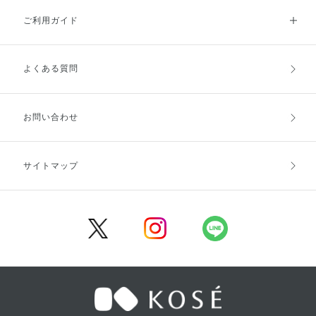
ご利用ガイド
よくある質問
ご利用ガイドトップ
ご注文方法
お支払方法
送料・配送
お問い合わせ
キャンセル・返品・交換
ポイント・クーポン
サイトマップ
定期お届け便
商品レビュー
会員登録