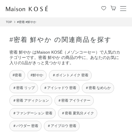
メ
ニ
TOP
#密着
#鮮やか
ュ
ー
を
#密着 鮮やか の関連商品を探す
開
閉
密着 鮮やか はMaison KOSÉ（メゾンコーセー）で人気のカ
す
テゴリーです。密着 鮮やか の商品の中に、あなたのお気に
る
入りの1品がきっと見つかります。
#密着
#鮮やか
＃ポイントメイク 密着
＃密着 リップ
＃アイシャドウ 密着
＃密着 なめらか
＃密着 アディクション
＃密着 アイライナー
＃ファンデーション 密着
＃密着 夏気分メイク
＃パウダー 密着
＃アイブロウ 密着