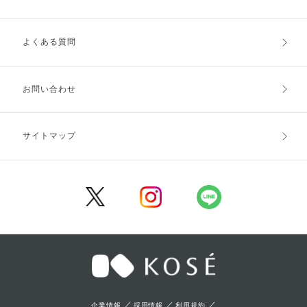
よくある質問
ご利用ガイドトップ
ご注文方法
お支払方法
送料・配送
お問い合わせ
キャンセル・返品・交換
ポイント・クーポン
サイトマップ
定期お届け便
商品レビュー
会員登録
／
／
／
企業情報
採用情報
利用規約