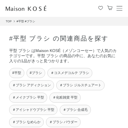
メ
ニ
TOP
#平型
#ブラシ
ュ
ー
を
#平型 ブラシ の関連商品を探す
開
閉
平型 ブラシ はMaison KOSÉ（メゾンコーセー）で人気のカ
す
テゴリーです。平型 ブラシ の商品の中に、あなたのお気に
る
入りの1品がきっと見つかります。
#平型
#ブラシ
＃コスメデコルテ ブラシ
＃ブラシ アディクション
＃ブラシ ジルスチュアート
＃メイクブラシ 平型
＃化粧雑貨 平型
＃アイシャドウブラシ 平型
＃ブラシ 合成毛
＃ブラシ なめらか
＃ブラシ パウダー