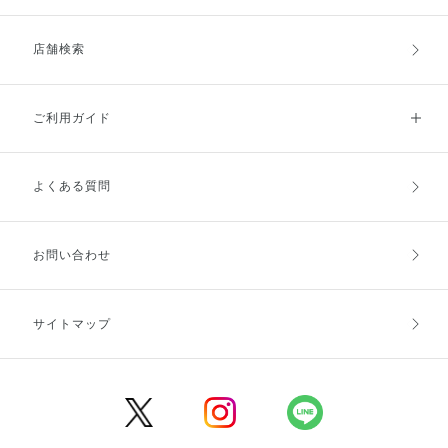
店舗検索
ご利用ガイド
よくある質問
ご利用ガイドトップ
ご注文方法
お支払方法
送料・配送
お問い合わせ
キャンセル・返品・交換
ポイント・クーポン
サイトマップ
定期お届け便
商品レビュー