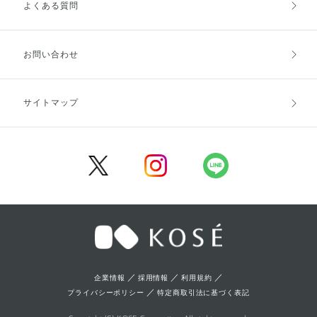
よくある質問
ご利用ガイドトップ
ご注文方法
お支払方法
送料・配送
お問い合わせ
キャンセル・返品・交換
ポイント・クーポン
サイトマップ
定期お届け便
商品レビュー
会員登録
／
／
／
企業情報
採用情報
利用規約
／
プライバシーポリシー
特定商取引法に基づく表記