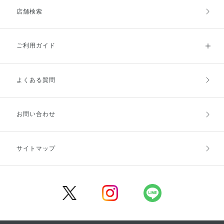
店舗検索
ご利用ガイド
よくある質問
ご利用ガイドトップ
ご注文方法
お支払方法
送料・配送
お問い合わせ
キャンセル・返品・交換
ポイント・クーポン
サイトマップ
定期お届け便
商品レビュー
会員登録