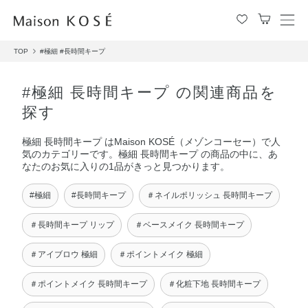
メ
ニ
TOP
#極細
#長時間キープ
ュ
ー
を
#極細 長時間キープ の関連商品を
開
探す
閉
す
極細 長時間キープ はMaison KOSÉ（メゾンコーセー）で人
る
気のカテゴリーです。極細 長時間キープ の商品の中に、あ
なたのお気に入りの1品がきっと見つかります。
#極細
#長時間キープ
＃ネイルポリッシュ 長時間キープ
＃長時間キープ リップ
＃ベースメイク 長時間キープ
＃アイブロウ 極細
＃ポイントメイク 極細
＃ポイントメイク 長時間キープ
＃化粧下地 長時間キープ