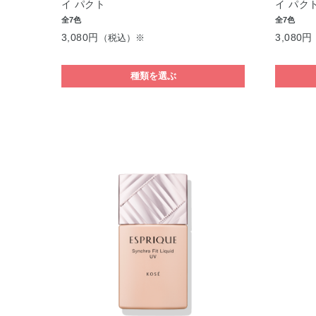
イ パクト
イ パク
全7色
全7色
3,080円
3,080円
（税込）※
種類を選ぶ