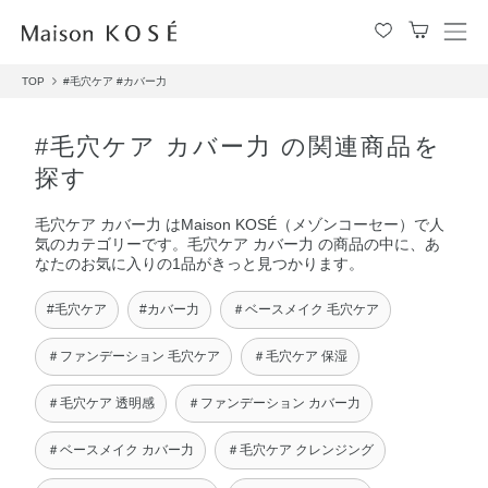
メ
ニ
TOP
#毛穴ケア
#カバー力
ュ
ー
を
#毛穴ケア カバー力 の関連商品を
開
探す
閉
す
毛穴ケア カバー力 はMaison KOSÉ（メゾンコーセー）で人
る
気のカテゴリーです。毛穴ケア カバー力 の商品の中に、あ
なたのお気に入りの1品がきっと見つかります。
#毛穴ケア
#カバー力
＃ベースメイク 毛穴ケア
＃ファンデーション 毛穴ケア
＃毛穴ケア 保湿
＃毛穴ケア 透明感
＃ファンデーション カバー力
＃ベースメイク カバー力
＃毛穴ケア クレンジング