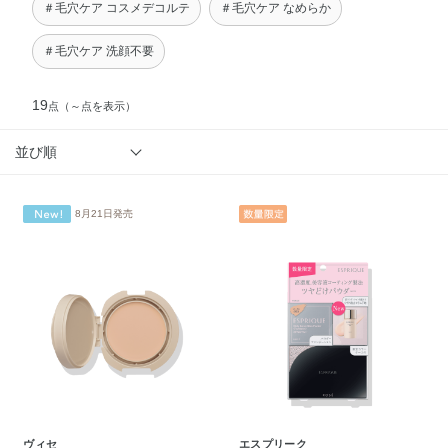
＃毛穴ケア コスメデコルテ
＃毛穴ケア なめらか
＃毛穴ケア 洗顔不要
19
点
（～点を表示）
並び順
8月21日発売
ヴィセ
エスプリーク