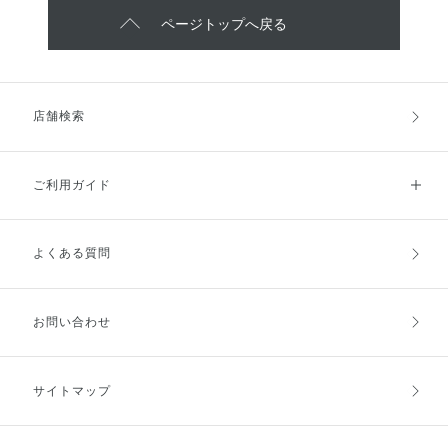
ページトップへ戻る
店舗検索
ご利用ガイド
よくある質問
ご利用ガイドトップ
ご注文方法
お支払方法
送料・配送
お問い合わせ
キャンセル・返品・交換
ポイント・クーポン
サイトマップ