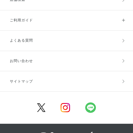
ご利用ガイド
よくある質問
ご利用ガイドトップ
ご注文方法
お支払方法
送料・配送
お問い合わせ
キャンセル・返品・交換
ポイント・クーポン
サイトマップ
定期お届け便
商品レビュー
会員登録