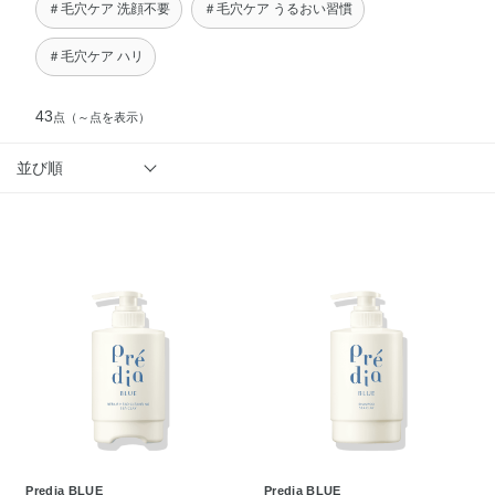
＃毛穴ケア 洗顔不要
＃毛穴ケア うるおい習慣
＃毛穴ケア ハリ
43
点
（～点を表示）
並び順
Predia BLUE
Predia BLUE