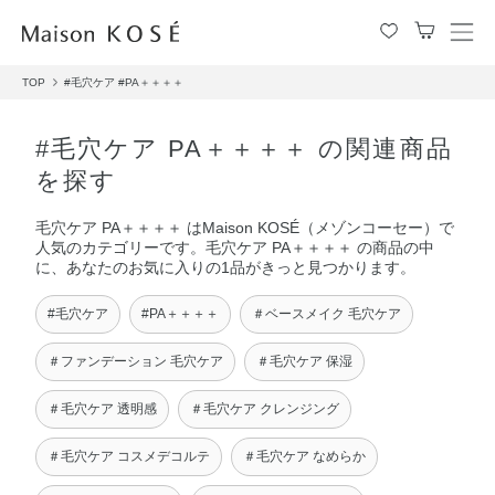
メ
ニ
TOP
#毛穴ケア
#PA＋＋＋＋
ュ
ー
を
#毛穴ケア PA＋＋＋＋ の関連商品
開
を探す
閉
す
毛穴ケア PA＋＋＋＋ はMaison KOSÉ（メゾンコーセー）で
る
人気のカテゴリーです。毛穴ケア PA＋＋＋＋ の商品の中
に、あなたのお気に入りの1品がきっと見つかります。
#毛穴ケア
#PA＋＋＋＋
＃ベースメイク 毛穴ケア
＃ファンデーション 毛穴ケア
＃毛穴ケア 保湿
＃毛穴ケア 透明感
＃毛穴ケア クレンジング
＃毛穴ケア コスメデコルテ
＃毛穴ケア なめらか