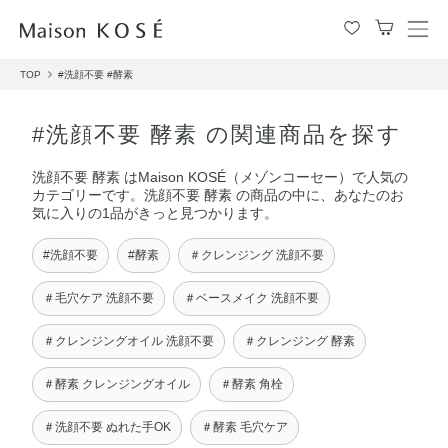
メ
ニ
TOP
#洗顔不要
#酵素
ュ
ー
を
#洗顔不要 酵素 の関連商品を探す
開
閉
洗顔不要 酵素 はMaison KOSÉ（メゾンコーセー）で人気の
す
カテゴリーです。洗顔不要 酵素 の商品の中に、あなたのお
る
気に入りの1品がきっと見つかります。
#洗顔不要
#酵素
＃クレンジング 洗顔不要
＃毛穴ケア 洗顔不要
＃ベースメイク 洗顔不要
＃クレンジングオイル 洗顔不要
＃クレンジング 酵素
＃酵素 クレンジングオイル
＃酵素 角栓
＃洗顔不要 ぬれた手OK
＃酵素 毛穴ケア