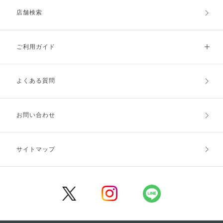
店舗検索
ご利用ガイド
よくある質問
ご利用ガイドトップ
ご注文方法
お支払方法
送料・配送
お問い合わせ
キャンセル・返品・交換
ポイント・クーポン
サイトマップ
定期お届け便
商品レビュー
会員登録