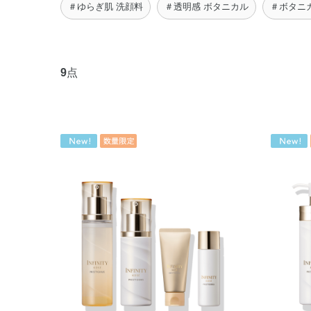
＃ゆらぎ肌 洗顔料
＃透明感 ボタニカル
＃ボタニ
9
点