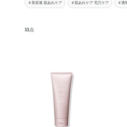
＃美容液 肌あれケア
＃肌あれケア 毛穴ケア
＃透
11
点