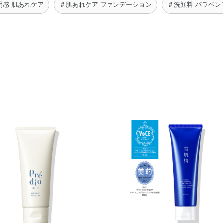
明感 肌あれケア
＃肌あれケア ファンデーション
＃洗顔料 パラベン