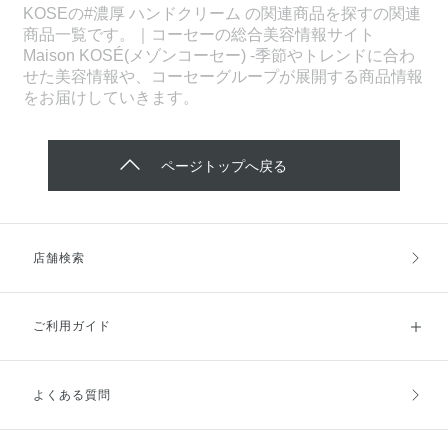
KOSEの#濃厚 ハンドクリーム の関連商品を探すの関連
商品一覧です。｜コーセーの総合美容情報サイト
Maison KOSÉ(メゾンコーセー) -季節やトレンドに合わ
せた美容情報や、コーセーグループが展開する商品情報
をお届けしていきます。
ページトップへ戻る
店舗検索
ご利用ガイド
よくある質問
ご利用ガイドトップ
ご注文方法