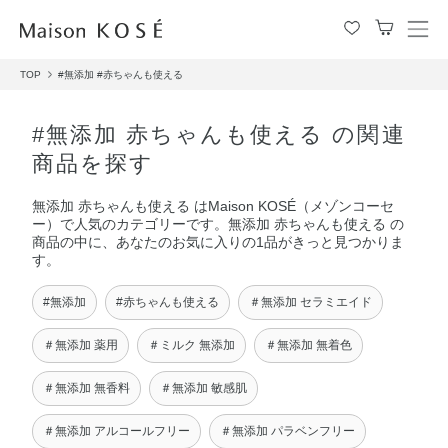
メ
ニ
TOP
#無添加
#赤ちゃんも使える
ュ
ー
を
#無添加 赤ちゃんも使える の関連
開
商品を探す
閉
す
無添加 赤ちゃんも使える はMaison KOSÉ（メゾンコーセ
る
ー）で人気のカテゴリーです。無添加 赤ちゃんも使える の
商品の中に、あなたのお気に入りの1品がきっと見つかりま
す。
#無添加
#赤ちゃんも使える
＃無添加 セラミエイド
＃無添加 薬用
＃ミルク 無添加
＃無添加 無着色
＃無添加 無香料
＃無添加 敏感肌
＃無添加 アルコールフリー
＃無添加 パラベンフリー