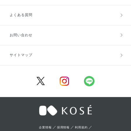
よくある質問
ご利用ガイドトップ
ご注文方法
お支払方法
送料・配送
お問い合わせ
キャンセル・返品・交換
ポイント・クーポン
サイトマップ
定期お届け便
商品レビュー
会員登録
／
／
／
企業情報
採用情報
利用規約