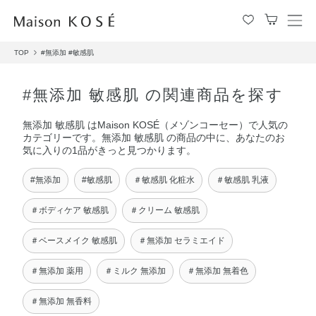
メ
ニ
TOP
#無添加
#敏感肌
ュ
ー
を
#無添加 敏感肌 の関連商品を探す
開
閉
無添加 敏感肌 はMaison KOSÉ（メゾンコーセー）で人気の
す
カテゴリーです。無添加 敏感肌 の商品の中に、あなたのお
る
気に入りの1品がきっと見つかります。
#無添加
#敏感肌
＃敏感肌 化粧水
＃敏感肌 乳液
＃ボディケア 敏感肌
＃クリーム 敏感肌
＃ベースメイク 敏感肌
＃無添加 セラミエイド
＃無添加 薬用
＃ミルク 無添加
＃無添加 無着色
＃無添加 無香料