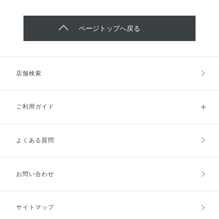
ページトップへ戻る
店舗検索
ご利用ガイド
よくある質問
ご利用ガイドトップ
ご注文方法
お支払方法
送料・配送
お問い合わせ
キャンセル・返品・交換
ポイント・クーポン
サイトマップ