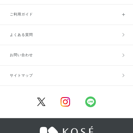
ご利用ガイド
よくある質問
ご利用ガイドトップ
ご注文方法
お支払方法
送料・配送
お問い合わせ
キャンセル・返品・交換
ポイント・クーポン
サイトマップ
定期お届け便
商品レビュー
会員登録