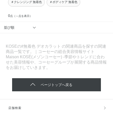
＃クレンジング 無着色
＃ボディケア 無着色
0
点
（～点を表示）
並び順
KOSEの#無着色 デオカラット の関連商品を探すの関連
商品一覧です。｜コーセーの総合美容情報サイト
Maison KOSÉ(メゾンコーセー) -季節やトレンドに合わ
せた美容情報や、コーセーグループが展開する商品情報
をお届けしていきます。
ページトップへ戻る
店舗検索