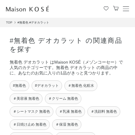
メ
ニ
TOP
#無着色
#デオカラット
ュ
ー
を
#無着色 デオカラット の関連商品
開
を探す
閉
す
無着色 デオカラット はMaison KOSÉ（メゾンコーセー）で
る
人気のカテゴリーです。無着色 デオカラット の商品の中
に、あなたのお気に入りの1品がきっと見つかります。
#無着色
#デオカラット
＃無着色 化粧水
＃美容液 無着色
＃クリーム 無着色
＃シートマスク 無着色
＃乳液 無着色
＃洗顔料 無着色
＃日焼け止め 無着色
＃保湿 無着色