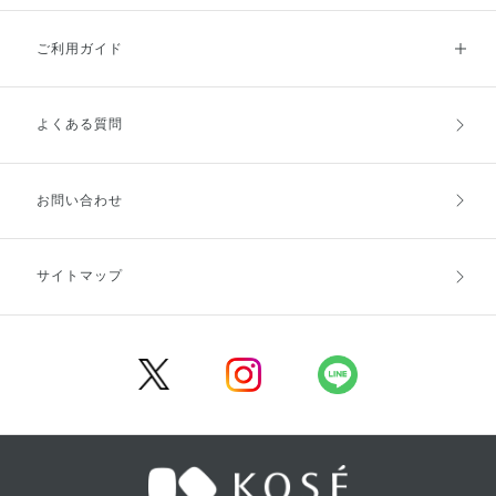
ご利用ガイド
よくある質問
ご利用ガイドトップ
ご注文方法
お支払方法
送料・配送
お問い合わせ
キャンセル・返品・交換
ポイント・クーポン
サイトマップ
定期お届け便
商品レビュー
会員登録