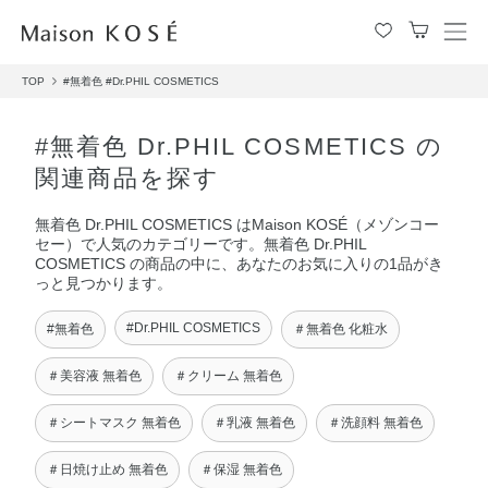
メ
ニ
TOP
#無着色
#Dr.PHIL COSMETICS
ュ
ー
を
#無着色 Dr.PHIL COSMETICS の
開
関連商品を探す
閉
す
無着色 Dr.PHIL COSMETICS はMaison KOSÉ（メゾンコー
る
セー）で人気のカテゴリーです。無着色 Dr.PHIL
COSMETICS の商品の中に、あなたのお気に入りの1品がき
っと見つかります。
#Dr.PHIL COSMETICS
#無着色
＃無着色 化粧水
＃美容液 無着色
＃クリーム 無着色
＃シートマスク 無着色
＃乳液 無着色
＃洗顔料 無着色
＃日焼け止め 無着色
＃保湿 無着色