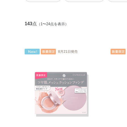
143
点
（1〜24点を表示）
8月21日発売