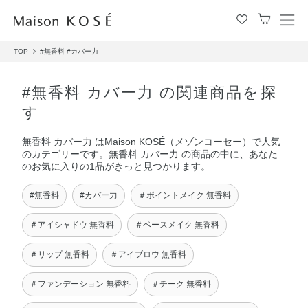
メ
ニ
TOP
#無香料
#カバー力
ュ
ー
を
#無香料 カバー力 の関連商品を探
開
す
閉
す
無香料 カバー力 はMaison KOSÉ（メゾンコーセー）で人気
る
のカテゴリーです。無香料 カバー力 の商品の中に、あなた
のお気に入りの1品がきっと見つかります。
#無香料
#カバー力
＃ポイントメイク 無香料
＃アイシャドウ 無香料
＃ベースメイク 無香料
＃リップ 無香料
＃アイブロウ 無香料
＃ファンデーション 無香料
＃チーク 無香料