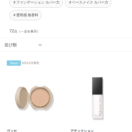
＃ファンデーション カバー力
＃ベースメイク カバー力
＃透明感 無香料
72
点
（～点を表示）
並び順
8月21日発売
ヴィセ
アディクション