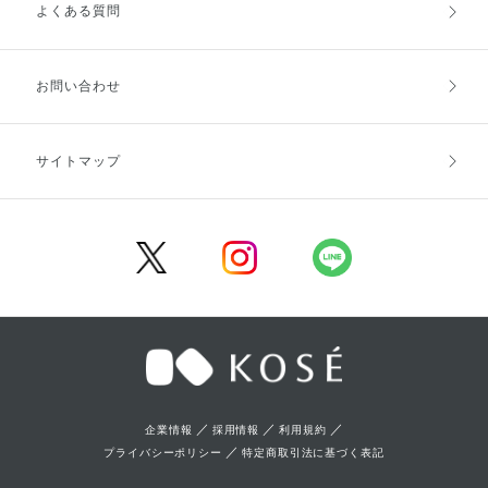
よくある質問
ご利用ガイドトップ
ご注文方法
お支払方法
送料・配送
お問い合わせ
キャンセル・返品・交換
ポイント・クーポン
サイトマップ
定期お届け便
商品レビュー
会員登録
／
／
／
企業情報
採用情報
利用規約
／
プライバシーポリシー
特定商取引法に基づく表記