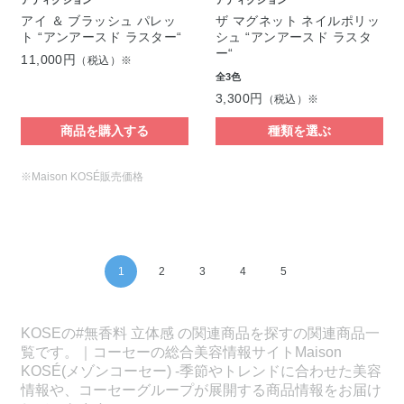
アイ ＆ ブラッシュ パレッ
ザ マグネット ネイルポリッ
ト “アンアースド ラスター“
シュ “アンアースド ラスタ
ー“
11,000円
（税込）※
全3色
3,300円
（税込）※
商品を購入する
種類を選ぶ
※Maison KOSÉ販売価格
1
2
3
4
5
KOSEの#無香料 立体感 の関連商品を探すの関連商品一
覧です。｜コーセーの総合美容情報サイトMaison
KOSÉ(メゾンコーセー) -季節やトレンドに合わせた美容
情報や、コーセーグループが展開する商品情報をお届け