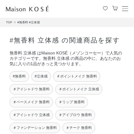
メ
ニ
TOP
#無香料
#立体感
ュ
ー
を
#無香料 立体感 の関連商品を探す
開
閉
無香料 立体感 はMaison KOSÉ（メゾンコーセー）で人気の
す
カテゴリーです。無香料 立体感 の商品の中に、あなたのお
る
気に入りの1品がきっと見つかります。
#無香料
#立体感
＃ポイントメイク 無香料
＃アイシャドウ 無香料
＃ポイントメイク 立体感
＃ベースメイク 無香料
＃リップ 無香料
＃アイシャドウ 立体感
＃アイブロウ 無香料
＃ファンデーション 無香料
＃チーク 無香料