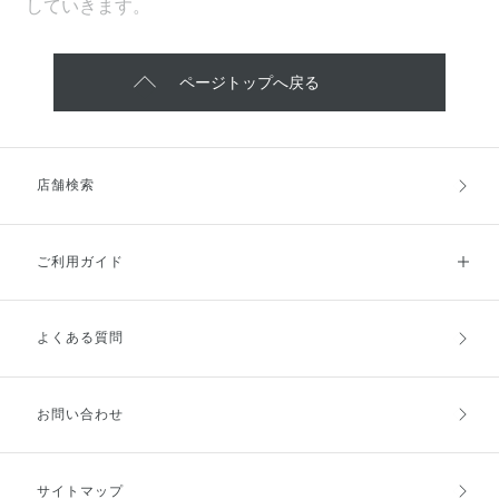
していきます。
ページトップへ戻る
店舗検索
ご利用ガイド
よくある質問
ご利用ガイドトップ
ご注文方法
お支払方法
送料・配送
お問い合わせ
キャンセル・返品・交換
ポイント・クーポン
サイトマップ