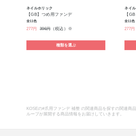
ネイルホリック
ネイル
【GB】つめ用ファンデ
【G
全11色
全11色
（税込）※
277円
396円
277円
種類を選ぶ
KOSEの#爪用ファンデ 補整 の関連商品を探すの関連商品
ループが展開する商品情報をお届けしていきます。