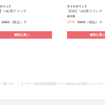
ホリック
ネイルホリック
B】つめ用ファンデ
【GB】つめ用ファンデ
全11色
（税込）※
（税込）※
396円
277円
396円
種類を選ぶ
種類を選
一覧です。｜コーセーの総合美容情報サイトMaison KOSÉ(メゾンコ