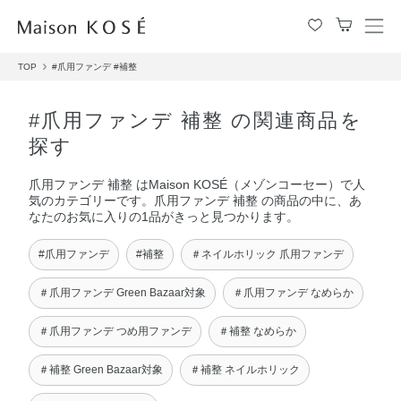
メ
ニ
TOP
#爪用ファンデ
#補整
ュ
ー
を
#爪用ファンデ 補整 の関連商品を
開
探す
閉
す
爪用ファンデ 補整 はMaison KOSÉ（メゾンコーセー）で人
る
気のカテゴリーです。爪用ファンデ 補整 の商品の中に、あ
なたのお気に入りの1品がきっと見つかります。
#爪用ファンデ
#補整
＃ネイルホリック 爪用ファンデ
＃爪用ファンデ Green Bazaar対象
＃爪用ファンデ なめらか
＃爪用ファンデ つめ用ファンデ
＃補整 なめらか
＃補整 Green Bazaar対象
＃補整 ネイルホリック