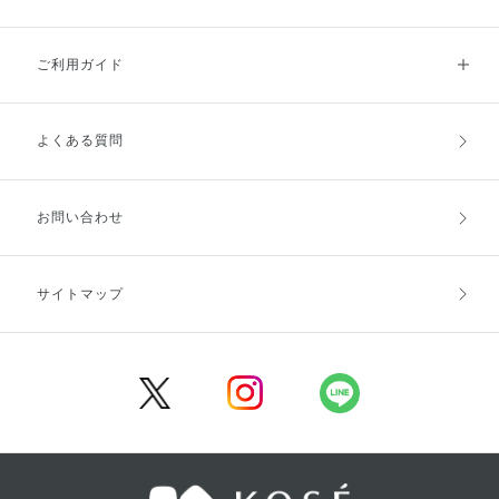
ご利用ガイド
よくある質問
ご利用ガイドトップ
ご注文方法
お支払方法
送料・配送
お問い合わせ
キャンセル・返品・交換
ポイント・クーポン
サイトマップ
定期お届け便
商品レビュー
会員登録