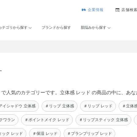
企業情報
店舗検
カテゴリから探す
ブランドから探す
肌悩みから探す
す
ーセー）で人気のカテゴリーです。立体感 レッド の商品の中に、
アイシャドウ 立体感
＃リップ 立体感
＃リップ レッド
＃立体感
スクワラン
＃ポイントメイク レッド
＃リップスティック 立体感
ィック レッド
＃保湿 レッド
＃プランプリップ レッド