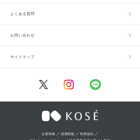
よくある質問
ご利用ガイドトップ
ご注文方法
お支払方法
送料・配送
お問い合わせ
キャンセル・返品・交換
ポイント・クーポン
サイトマップ
定期お届け便
商品レビュー
会員登録
／
／
／
企業情報
採用情報
利用規約