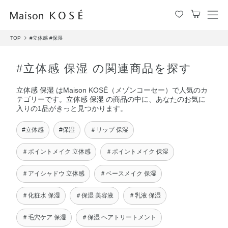
メ
ニ
TOP
#立体感
#保湿
ュ
ー
を
#立体感 保湿 の関連商品を探す
開
閉
立体感 保湿 はMaison KOSÉ（メゾンコーセー）で人気のカ
す
テゴリーです。立体感 保湿 の商品の中に、あなたのお気に
る
入りの1品がきっと見つかります。
#立体感
#保湿
＃リップ 保湿
＃ポイントメイク 立体感
＃ポイントメイク 保湿
＃アイシャドウ 立体感
＃ベースメイク 保湿
＃化粧水 保湿
＃保湿 美容液
＃乳液 保湿
＃毛穴ケア 保湿
＃保湿 ヘアトリートメント