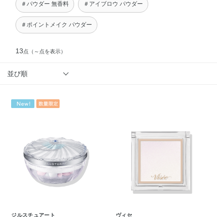
＃パウダー 無香料
＃アイブロウ パウダー
＃ポイントメイク パウダー
13
点
（～点を表示）
並び順
ジルスチュアート
ヴィセ