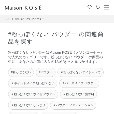
メ
ニ
TOP
#粉っぽくない
#パウダー
ュ
ー
を
#粉っぽくない パウダー の関連商
開
品を探す
閉
す
粉っぽくない パウダー はMaison KOSÉ（メゾンコーセー）
る
で人気のカテゴリーです。粉っぽくない パウダー の商品の
中に、あなたのお気に入りの1品がきっと見つかります。
#粉っぽくない
#パウダー
＃粉っぽくない アイシャドウ
＃ポイントメイク 粉っぽくない
＃ベースメイク パウダー
＃粉っぽくない ヴィセ アヴァン
＃粉っぽくない 無香料
＃粉っぽくない しっとり
＃パウダー ファンデーション