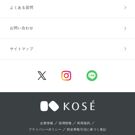
よくある質問
ご利用ガイドトップ
ご注文方法
お支払方法
送料・配送
お問い合わせ
キャンセル・返品・交換
ポイント・クーポン
サイトマップ
定期お届け便
商品レビュー
会員登録
／
／
／
企業情報
採用情報
利用規約
／
プライバシーポリシー
特定商取引法に基づく表記