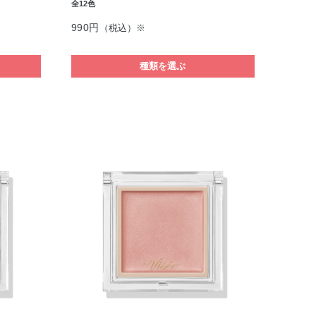
全12色
990円
（税込）※
種類を選ぶ