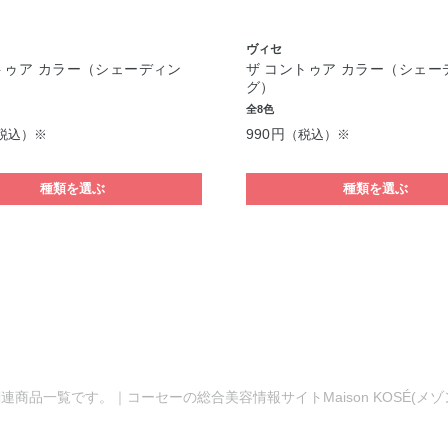
ヴィセ
トゥア カラー（シェーディン
ザ コントゥア カラー（シェー
グ）
全8色
990円
税込）※
（税込）※
種類を選ぶ
種類を選ぶ
連商品一覧です。｜コーセーの総合美容情報サイトMaison KOSÉ(メ
。