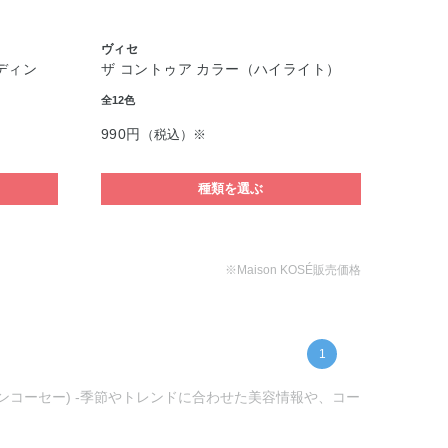
ヴィセ
ディン
ザ コントゥア カラー（ハイライト）
全12色
990円
（税込）※
種類を選ぶ
※Maison KOSÉ販売価格
1
ゾンコーセー) -季節やトレンドに合わせた美容情報や、コー