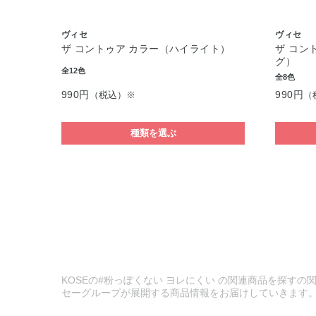
ヴィセ
ヴィセ
ザ コントゥア カラー（ハイライト）
ザ コン
グ）
全12色
全8色
990円
990円
（税込）※
（
種類を選ぶ
KOSEの#粉っぽくない ヨレにくい の関連商品を探すの関
セーグループが展開する商品情報をお届けしていきます