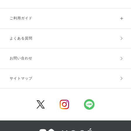
ご利用ガイド
よくある質問
ご利用ガイドトップ
ご注文方法
お支払方法
送料・配送
お問い合わせ
キャンセル・返品・交換
ポイント・クーポン
サイトマップ
定期お届け便
商品レビュー
会員登録