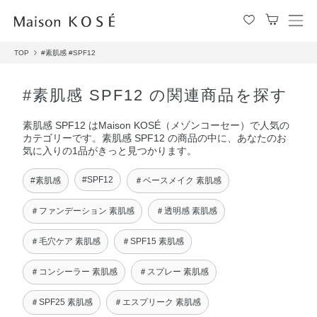
メ
ニ
TOP
#素肌感
#SPF12
ュ
ー
を
#素肌感 SPF12 の関連商品を探す
開
閉
素肌感 SPF12 はMaison KOSÉ（メゾンコーセー）で人気の
す
カテゴリーです。素肌感 SPF12 の商品の中に、あなたのお
る
気に入りの1品がきっと見つかります。
#SPF12
#素肌感
＃ベースメイク 素肌感
＃ファンデーション 素肌感
＃透明感 素肌感
＃毛穴ケア 素肌感
＃SPF15 素肌感
＃コンシーラー 素肌感
＃スプレー 素肌感
＃SPF25 素肌感
＃エスプリーク 素肌感