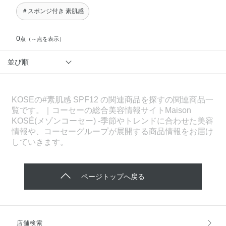
＃スポンジ付き 素肌感
0
点
（～点を表示）
並び順
KOSEの#素肌感 SPF12 の関連商品を探すの関連商品一
覧です。｜コーセーの総合美容情報サイトMaison
KOSÉ(メゾンコーセー) -季節やトレンドに合わせた美容
情報や、コーセーグループが展開する商品情報をお届け
していきます。
ページトップへ戻る
店舗検索