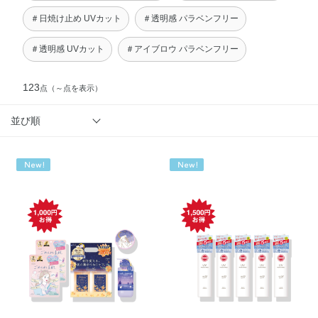
＃日焼け止め UVカット
＃透明感 パラベンフリー
＃透明感 UVカット
＃アイブロウ パラベンフリー
123
点
（～点を表示）
並び順