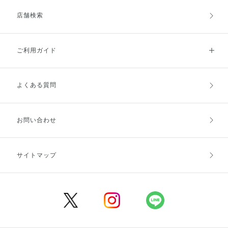
店舗検索
ご利用ガイド
よくある質問
ご利用ガイドトップ
ご注文方法
お支払方法
送料・配送
お問い合わせ
キャンセル・返品・交換
ポイント・クーポン
サイトマップ
定期お届け便
商品レビュー
会員登録