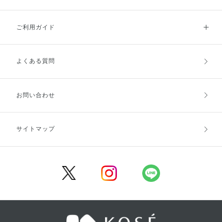
ご利用ガイド
よくある質問
ご利用ガイドトップ
ご注文方法
お支払方法
送料・配送
お問い合わせ
キャンセル・返品・交換
ポイント・クーポン
サイトマップ
定期お届け便
商品レビュー
会員登録