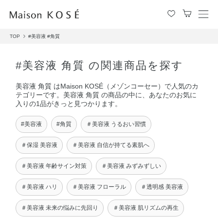
メ
ニ
TOP
#美容液
#角質
ュ
ー
を
#美容液 角質 の関連商品を探す
開
閉
美容液 角質 はMaison KOSÉ（メゾンコーセー）で人気のカ
す
テゴリーです。美容液 角質 の商品の中に、あなたのお気に
る
入りの1品がきっと見つかります。
#美容液
#角質
＃美容液 うるおい習慣
＃保湿 美容液
＃美容液 自信が持てる素肌へ
＃美容液 年齢サイン対策
＃美容液 みずみずしい
＃美容液 ハリ
＃美容液 フローラル
＃透明感 美容液
＃美容液 未来の悩みに先回り
＃美容液 肌リズムの再生