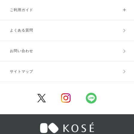
ご利用ガイド
よくある質問
ご利用ガイドトップ
ご注文方法
お支払方法
送料・配送
お問い合わせ
キャンセル・返品・交換
ポイント・クーポン
サイトマップ
定期お届け便
商品レビュー
会員登録