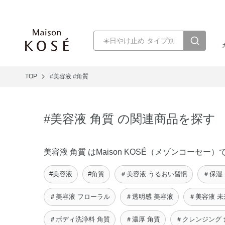
TOP
#美容液
#角質
#美容液 角質 の関連商品を探す
美容液 角質 はMaison KOSÉ（メゾンコー
#美容液
#角質
＃美容液 うるおい習慣
＃保湿
＃美容液 フローラル
＃透明感 美容液
＃美容液 
＃ボディ洗浄料 角質
＃濃厚 角質
＃クレンジング 