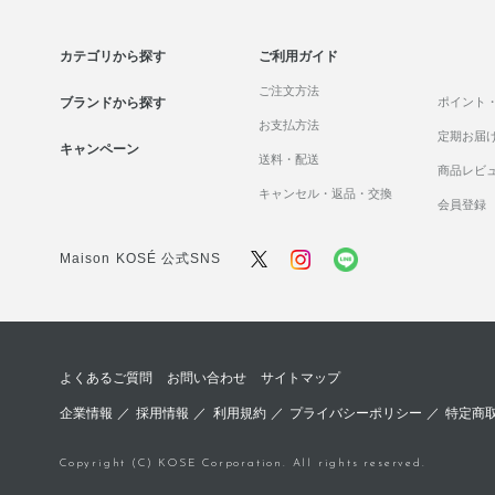
カテゴリから探す
ご利用ガイド
ご注文方法
ブランドから探す
ポイント
お支払方法
定期お届
キャンペーン
送料・配送
商品レビ
キャンセル・返品・交換
会員登録
Maison KOSÉ 公式SNS
よくあるご質問
お問い合わせ
サイトマップ
企業情報
／
採用情報
／
利用規約
／
プライバシーポリシー
／
特定商
Copyright (C) KOSE Corporation. All rights reserved.