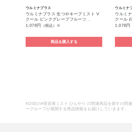
ウルミナプラス
ウルミナ
ウルミナプラス 生つやキープミスト V
ウルミナ
クール ピンクグレープフルーツ…
クール 
1,078円
1,078円
（税込）※
商品を購入する
KOSEの#美容液ミスト ひんやり の関連商品を探すの関連
ーグループが展開する商品情報をお届けしていきます。