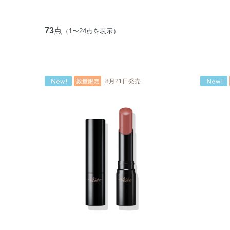
73
点
（1〜24点を表示）
8月21日発売