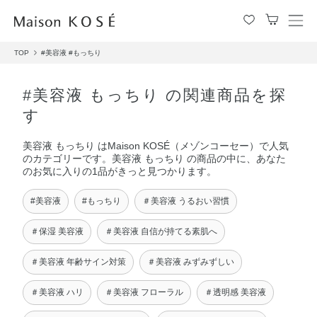
メ
ニ
TOP
#美容液
#もっちり
ュ
ー
を
#美容液 もっちり の関連商品を探
開
す
閉
す
美容液 もっちり はMaison KOSÉ（メゾンコーセー）で人気
る
のカテゴリーです。美容液 もっちり の商品の中に、あなた
のお気に入りの1品がきっと見つかります。
#美容液
#もっちり
＃美容液 うるおい習慣
＃保湿 美容液
＃美容液 自信が持てる素肌へ
＃美容液 年齢サイン対策
＃美容液 みずみずしい
＃美容液 ハリ
＃美容液 フローラル
＃透明感 美容液