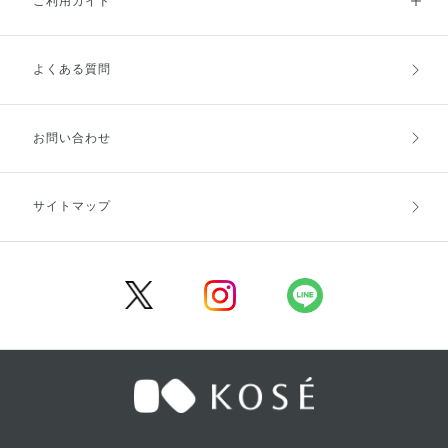
ご利用ガイド
よくある質問
ご利用ガイドトップ
ご注文方法
お支払方法
送料・配送
お問い合わせ
キャンセル・返品・交換
ポイント・クーポン
サイトマップ
定期お届け便
商品レビュー
会員登録