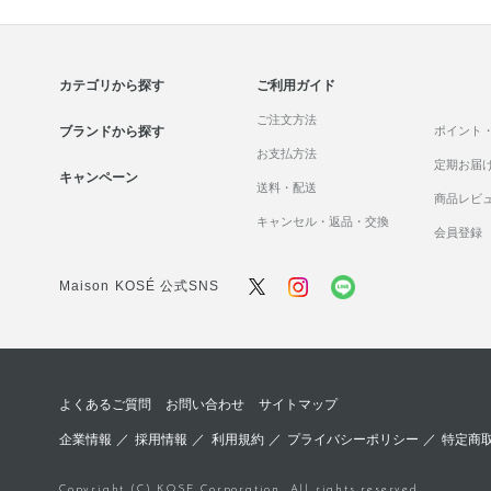
カテゴリから探す
ご利用ガイド
ご注文方法
ブランドから探す
ポイント
お支払方法
定期お届
キャンペーン
送料・配送
商品レビ
キャンセル・返品・交換
会員登録
Maison KOSÉ 公式SNS
よくあるご質問
お問い合わせ
サイトマップ
企業情報
／
採用情報
／
利用規約
／
プライバシーポリシー
／
特定商
Copyright (C) KOSE Corporation. All rights reserved.