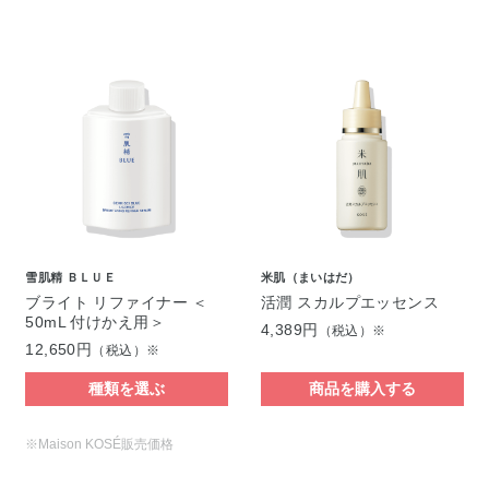
雪肌精 ＢＬＵＥ
米肌（まいはだ）
ブライト リファイナー ＜
活潤 スカルプエッセンス
50mL 付けかえ用＞
4,389円
（税込）※
12,650円
（税込）※
種類を選ぶ
商品を購入する
※Maison KOSÉ販売価格