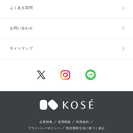
よくある質問
ご利用ガイドトップ
ご注文方法
お支払方法
送料・配送
お問い合わせ
キャンセル・返品・交換
ポイント・クーポン
サイトマップ
定期お届け便
商品レビュー
会員登録
／
／
／
企業情報
採用情報
利用規約
／
プライバシーポリシー
特定商取引法に基づく表記