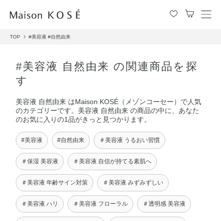
メ
ニ
TOP
#美容液
#自然由来
ュ
ー
を
#美容液 自然由来 の関連商品を探
開
す
閉
す
美容液 自然由来 はMaison KOSÉ（メゾンコーセー）で人気
る
のカテゴリーです。美容液 自然由来 の商品の中に、あなた
のお気に入りの1品がきっと見つかります。
#美容液
#自然由来
＃美容液 うるおい習慣
＃保湿 美容液
＃美容液 自信が持てる素肌へ
＃美容液 年齢サイン対策
＃美容液 みずみずしい
＃美容液 ハリ
＃美容液 フローラル
＃透明感 美容液