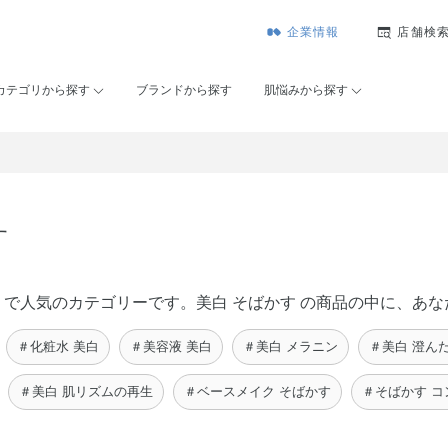
企業情報
店舗検
カテゴリから探す
ブランドから探す
肌悩みから探す
す
ーセー）で人気のカテゴリーです。美白 そばかす の商品の中に、
＃化粧水 美白
＃美容液 美白
＃美白 メラニン
＃美白 澄ん
＃美白 肌リズムの再生
＃ベースメイク そばかす
＃そばかす コ