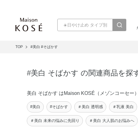
TOP
#美白
#そばかす
#美白 そばかす の関連商品を探
美白 そばかす はMaison KOSÉ（メゾンコ
#美白
#そばかす
＃美白 透明感
＃乳液 美白
＃美白 未来の悩みに先回り
＃美白 大人肌のお悩みへ