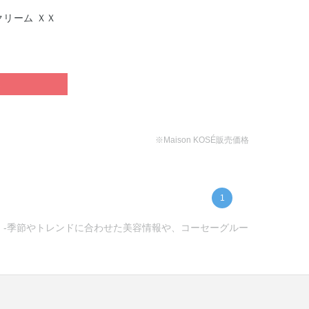
クリーム ＸＸ
ぶ
※Maison KOSÉ販売価格
1
ー) -季節やトレンドに合わせた美容情報や、コーセーグルー