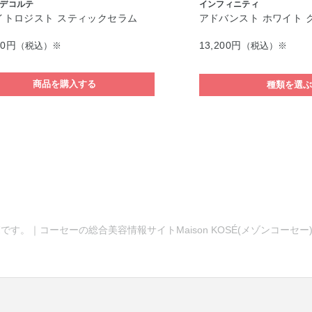
デコルテ
インフィニティ
イトロジスト スティックセラム
アドバンスト ホワイト 
50円
13,200円
（税込）※
（税込）※
商品を購入する
種類を選
です。｜コーセーの総合美容情報サイトMaison KOSÉ(メゾンコーセ