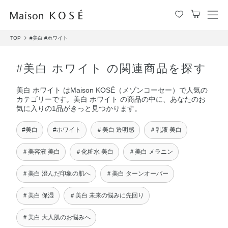
メ
ニ
TOP
#美白
#ホワイト
ュ
ー
を
#美白 ホワイト の関連商品を探す
開
閉
美白 ホワイト はMaison KOSÉ（メゾンコーセー）で人気の
す
カテゴリーです。美白 ホワイト の商品の中に、あなたのお
る
気に入りの1品がきっと見つかります。
#美白
#ホワイト
＃美白 透明感
＃乳液 美白
＃美容液 美白
＃化粧水 美白
＃美白 メラニン
＃美白 澄んだ印象の肌へ
＃美白 ターンオーバー
＃美白 保湿
＃美白 未来の悩みに先回り
＃美白 大人肌のお悩みへ