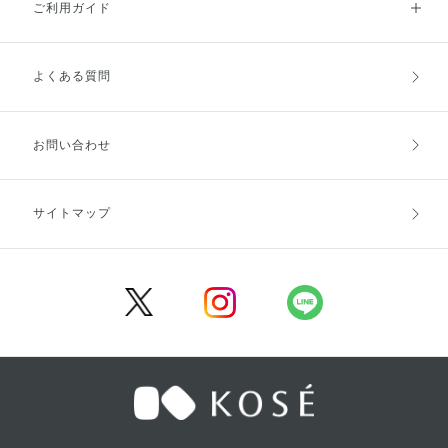
ご利用ガイド
よくある質問
ご利用ガイドトップ
ご注文方法
お支払方法
送料・配送
お問い合わせ
キャンセル・返品・交換
ポイント・クーポン
サイトマップ
定期お届け便
商品レビュー
会員登録